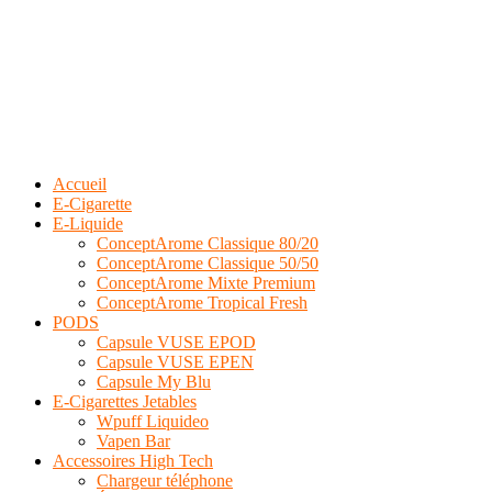
Accueil
E-Cigarette
E-Liquide
ConceptArome Classique 80/20
ConceptArome Classique 50/50
ConceptArome Mixte Premium
ConceptArome Tropical Fresh
PODS
Capsule VUSE EPOD
Capsule VUSE EPEN
Capsule My Blu
E-Cigarettes Jetables
Wpuff Liquideo
Vapen Bar
Accessoires High Tech
Chargeur téléphone