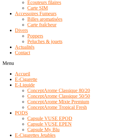
Écouteurs filaires
Carte SIM
Accessoires Fumeurs
Billes aromatisées
Carte fraîcheur
Divers
Poppers
Peluches & jouets
Actualités
Contact
Menu
Accueil
E-Cigarette
E-Liquide
ConceptArome Classique 80/20
ConceptArome Classique 50/50
ConceptArome Mixte Premium
ConceptArome Tropical Fresh
PODS
Capsule VUSE EPOD
Capsule VUSE EPEN
Capsule My Blu
E-Cigarettes Jetables