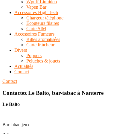
Wpuff Liquideo
Vapen Bar
Accessoires High Tech
Chargeur téléphone
Écouteurs filaires
Carte SIM
Accessoires Fumeurs
Billes aromatisées
Carte fraîcheur
Divers
Poppers
Peluches & jouets
Actualités
Contact
Contact
Contactez Le Balto, bar-tabac à Nanterre
Le Balto
Bar tabac jeux