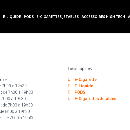
E-LIQUIDE
PODS
E-CIGARETTES JETABLES
ACCESSOIRES HIGH TECH
Liens rapides
rmé
E-Cigarette
 7h00 à 19h30
E-Liquide
 :
de 7h00 à 19h30
PODS
 7h00 à 19h30
E-Cigarettes Jetables
:
de 7h00 à 19h30
de 8h00 à 19h30
 :
de 7h00 à 19h00