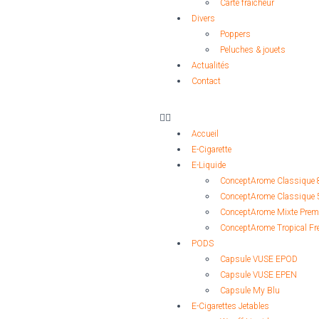
Carte fraîcheur
Divers
Poppers
Peluches & jouets
Actualités
Contact
Accueil
E-Cigarette
E-Liquide
ConceptArome Classique 
ConceptArome Classique 
ConceptArome Mixte Pre
ConceptArome Tropical Fr
PODS
Capsule VUSE EPOD
Capsule VUSE EPEN
Capsule My Blu
E-Cigarettes Jetables