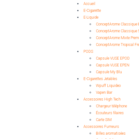
Accueil
E-Cigarette
E-Liquide
ConceptArome Classique 
ConceptArome Classique 
ConceptArome Mixte Pre
ConceptArome Tropical Fr
PODS
Capsule VUSE EPOD
Capsule VUSE EPEN
Capsule My Blu
E-Cigarettes Jetables
Wpuff Liquideo
Vapen Bar
Accessoires High Tech
Chargeur téléphone
Écouteurs filaires
Carte SIM
Accessoires Fumeurs
Billes aromatisées