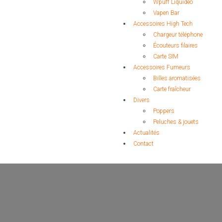
Wpuff Liquideo
Vapen Bar
Accessoires High Tech
Chargeur téléphone
Écouteurs filaires
Carte SIM
Accessoires Fumeurs
Billes aromatisées
Carte fraîcheur
Divers
Poppers
Peluches & jouets
Actualités
Contact