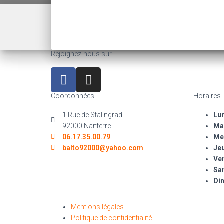
Rejoignez-nous sur
Coordonnées
Horaires
1 Rue de Stalingrad
Lun
92000 Nanterre
Mar
06.17.35.00.79
Mer
balto92000@yahoo.com
Jeu
Ven
Sa
Di
Mentions légales
Politique de confidentialité