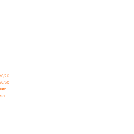
80/20
50/50
mium
esh