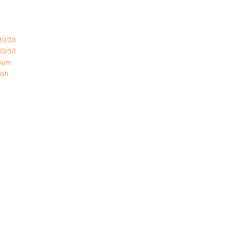
80/20
50/50
mium
esh