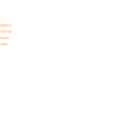
e 80/20
e 50/50
remium
Fresh