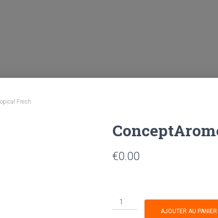
opical Fresh
ConceptArome
€
0.00
AJOUTER AU PANIER