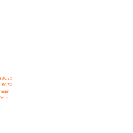
e 80/20
e 50/50
remium
Fresh