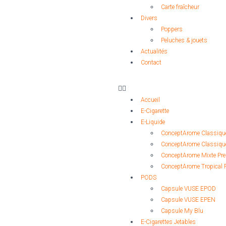
Carte fraîcheur
Divers
Poppers
Peluches & jouets
Actualités
Contact
Accueil
E-Cigarette
E-Liquide
ConceptArome Classiqu
ConceptArome Classiqu
ConceptArome Mixte P
ConceptArome Tropical 
PODS
Capsule VUSE EPOD
Capsule VUSE EPEN
Capsule My Blu
E-Cigarettes Jetables