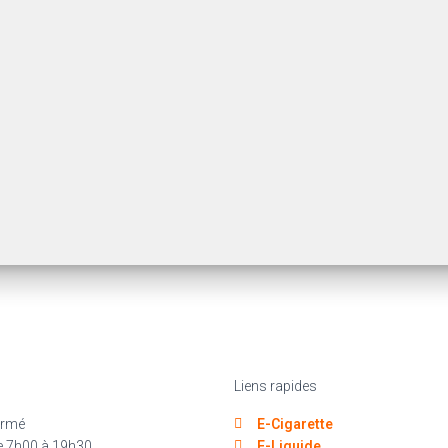
Liens rapides
rmé
E-Cigarette
 7h00 à 19h30
E-Liquide