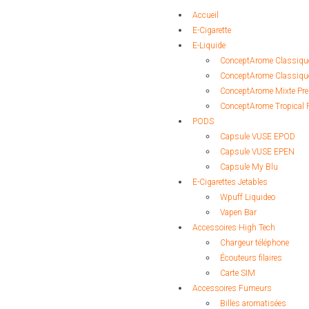
Accueil
E-Cigarette
E-Liquide
ConceptArome Classiqu
ConceptArome Classiqu
ConceptArome Mixte P
ConceptArome Tropical 
PODS
Capsule VUSE EPOD
Capsule VUSE EPEN
Capsule My Blu
E-Cigarettes Jetables
Wpuff Liquideo
Vapen Bar
Accessoires High Tech
Chargeur téléphone
Écouteurs filaires
Carte SIM
Accessoires Fumeurs
Billes aromatisées