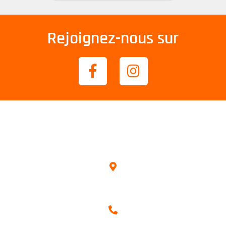
Rejoignez-nous sur
Coordonnées
1 Rue de Stalingrad
92000 Nanterre
06.17.35.00.79