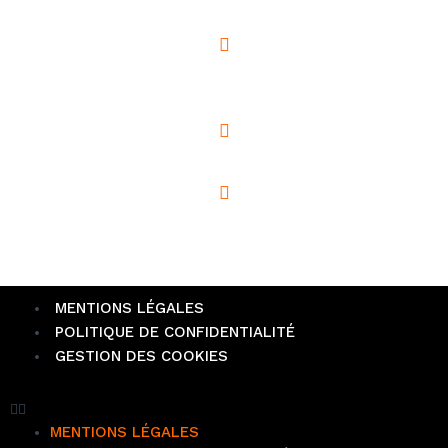
1 Rue de Stalingrad
92000 Nanterre
06.17.35.00.79
balto92000@yahoo.com
MENTIONS LÉGALES
POLITIQUE DE CONFIDENTIALITÉ
GESTION DES COOKIES
MENTIONS LÉGALES