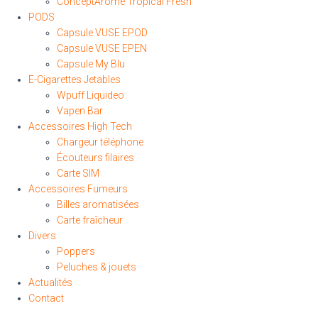
ConceptArome Tropical Fresh
PODS
Capsule VUSE EPOD
Capsule VUSE EPEN
Capsule My Blu
E-Cigarettes Jetables
Wpuff Liquideo
Vapen Bar
Accessoires High Tech
Chargeur téléphone
Écouteurs filaires
Carte SIM
Accessoires Fumeurs
Billes aromatisées
Carte fraîcheur
Divers
Poppers
Peluches & jouets
Actualités
Contact