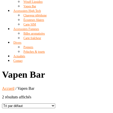
Wpuff Liquideo
Vapen Bar
Accessoires High Tech
Chargeur téléphone
Écouteurs filaires
Carte SIM
Accessoires Fumeurs
Billes aromatisées
Carte fraîcheur
Divers
Poppers
Peluches & jouets
Actualités
Contact
Vapen Bar
Accueil
/ Vapen Bar
2 résultats affichés