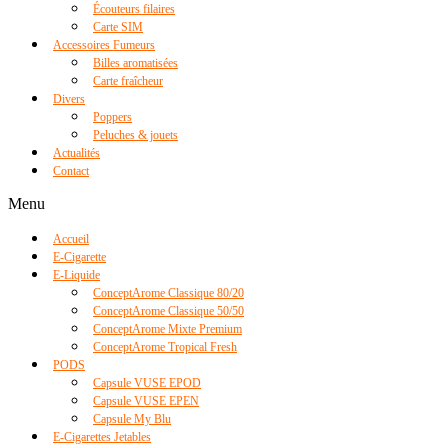
Écouteurs filaires
Carte SIM
Accessoires Fumeurs
Billes aromatisées
Carte fraîcheur
Divers
Poppers
Peluches & jouets
Actualités
Contact
Menu
Accueil
E-Cigarette
E-Liquide
ConceptArome Classique 80/20
ConceptArome Classique 50/50
ConceptArome Mixte Premium
ConceptArome Tropical Fresh
PODS
Capsule VUSE EPOD
Capsule VUSE EPEN
Capsule My Blu
E-Cigarettes Jetables