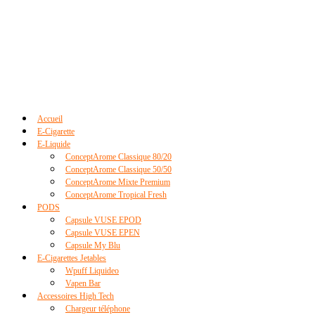
Accueil
E-Cigarette
E-Liquide
ConceptArome Classique 80/20
ConceptArome Classique 50/50
ConceptArome Mixte Premium
ConceptArome Tropical Fresh
PODS
Capsule VUSE EPOD
Capsule VUSE EPEN
Capsule My Blu
E-Cigarettes Jetables
Wpuff Liquideo
Vapen Bar
Accessoires High Tech
Chargeur téléphone