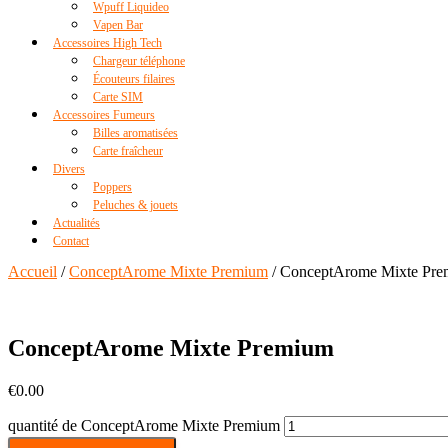
Wpuff Liquideo
Vapen Bar
Accessoires High Tech
Chargeur téléphone
Écouteurs filaires
Carte SIM
Accessoires Fumeurs
Billes aromatisées
Carte fraîcheur
Divers
Poppers
Peluches & jouets
Actualités
Contact
Accueil
/
ConceptArome Mixte Premium
/ ConceptArome Mixte Pr
ConceptArome Mixte Premium
€
0.00
quantité de ConceptArome Mixte Premium