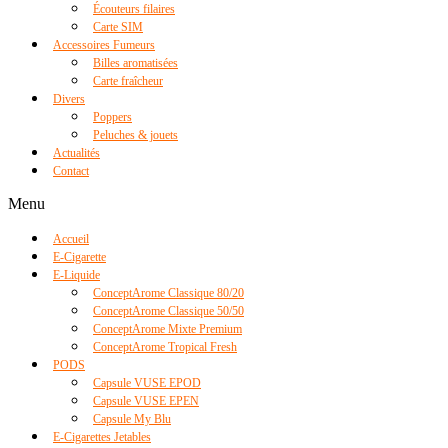
Écouteurs filaires
Carte SIM
Accessoires Fumeurs
Billes aromatisées
Carte fraîcheur
Divers
Poppers
Peluches & jouets
Actualités
Contact
Menu
Accueil
E-Cigarette
E-Liquide
ConceptArome Classique 80/20
ConceptArome Classique 50/50
ConceptArome Mixte Premium
ConceptArome Tropical Fresh
PODS
Capsule VUSE EPOD
Capsule VUSE EPEN
Capsule My Blu
E-Cigarettes Jetables