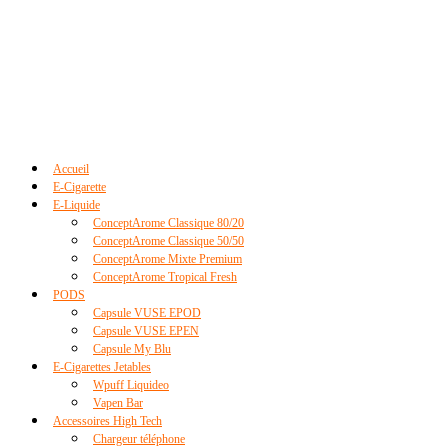
Accueil
E-Cigarette
E-Liquide
ConceptArome Classique 80/20
ConceptArome Classique 50/50
ConceptArome Mixte Premium
ConceptArome Tropical Fresh
PODS
Capsule VUSE EPOD
Capsule VUSE EPEN
Capsule My Blu
E-Cigarettes Jetables
Wpuff Liquideo
Vapen Bar
Accessoires High Tech
Chargeur téléphone